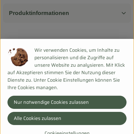
Biokorb so geht`s
Pferdepension & Reitbetrieb
Produktinformationen
Firmenkunden
Herkunft
Wir verwenden Cookies, um Inhalte zu
personalisieren und die Zugriffe auf
Hersteller: bhv
unsere Website zu analysieren. Mit Klick
auf Akzeptieren stimmen Sie der Nutzung dieser
Deutschland
Dienste zu. Unter Cookie Einstellungen können Sie
Mehr Info
Ihre Cookies managen.
Bei Fragen helfen wir Dir gerne weiter!
Nur notwendige Cookies zulassen
Hanfsack 50b,
99198 Ollendorf
Alle Cookies zulassen
036203 253534
info@biohof-scharf.de
Cookieeinstellungen