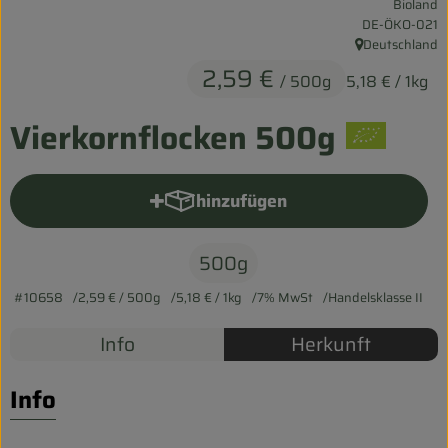
Bioland
Entspannt durch die FERIEN
, Kontrollstelle:
DE-ÖKO-021
Deutschland
, Herkunft:
Obst & Gemüse
2,59 €
/ 500g
5,18 €
/ 1kg
Kühltheke
Vierkornflocken 500g
Backwaren
Vorratskammer
hinzufügen
Produkt zum Warenkorb hinzu
Getränke
500g
Kosmetik
#10658
2,59 €
/ 500g
5,18 €
/ 1kg
7% MwSt
Handelsklasse II
Haus & Garten
Info
Herkunft
Info
Biohof erleben