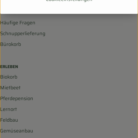
LIEFERSERVICE
Häufige Fragen
Schnupperlieferung
Bürokorb
ERLEBEN
Biokorb
Mietbeet
Pferdepension
Lernort
Feldbau
Gemüseanbau