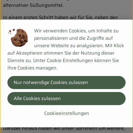
alternativer Süßungsmittel.
In einem ersten Schritt haben wir für Sie, neben den
Basisprodukten, eine Reihe von besonderen
Wir verwenden Cookies, um Inhalte zu
Fruchtsirupen entwickelt.
personalisieren und die Zugriffe auf
Alle von uns hergestellten und abgefüllten Produkte
unsere Website zu analysieren. Mit Klick
zeichnen sich durch eine hohe Produktqualität und einen
auf Akzeptieren stimmen Sie der Nutzung dieser
exzellenten Geschmack aus. Wir möchten gerne alle
Dienste zu. Unter Cookie Einstellungen können Sie
diejenigen ansprechen, die sich das Leben ein wenig
Ihre Cookies managen.
versüßen möchten und gleichzeitig eine genussvolle
Alternative zu Zucker suchen.
Nur notwendige Cookies zulassen
Unsere ersten Erfahrungen mit Agavendicksaft haben wir
Alle Cookies zulassen
im Jahr 1995 gesammelt, als Walter Lang eine Kostprobe
des goldenen Sirups von einer Mexikoreisen mit nach
Cookieeinstellungen
Deutschland brachte.
Darüber hinaus haben wir unser Sortiment um weitere,