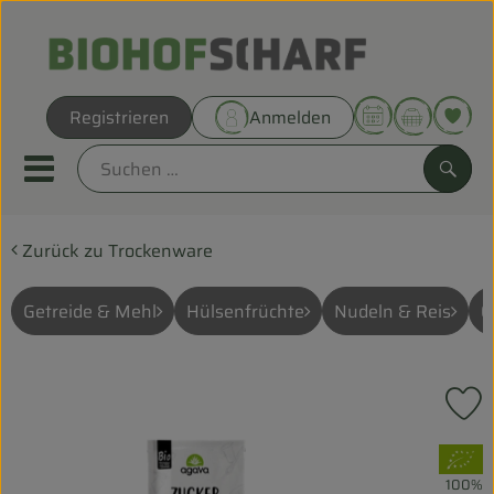
Warenk
Registrieren
Anmelden
Link
Mobiles Menu öffnen oder sc
Such
Zurück zu Trockenware
Direkt vom Hof
Biokörbe
Getreide & Mehl
Hülsenfrüchte
Nudeln & Reis
Ö
THEMENWELTEN
P
UNSERE BIOKÖRBE
, Verband:
ANGEBOT
100%