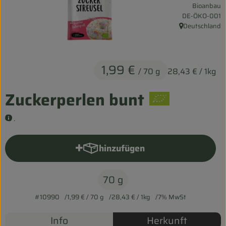
Bioanbau
Entspannt durch die FERIEN
, Kontrollstelle:
DE-ÖKO-001
Deutschland
, Herkunft:
Obst & Gemüse
Kühltheke
1,99 €
/ 70 g
28,43 €
/ 1kg
Backwaren
Zuckerperlen bunt
Vorratskammer
.
Getränke
Kosmetik
hinzufügen
Produkt zum Warenkorb hinzu
Haus & Garten
70 g
#10990
1,99 €
/ 70 g
28,43 €
/ 1kg
7% MwSt
Biohof erleben
Info
Herkunft