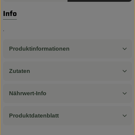
Biokorb so geht`s
Info
Pferdepension & Reitbetrieb
Firmenkunden
.
Produktinformationen
Zutaten
Nährwert-Info
Produktdatenblatt