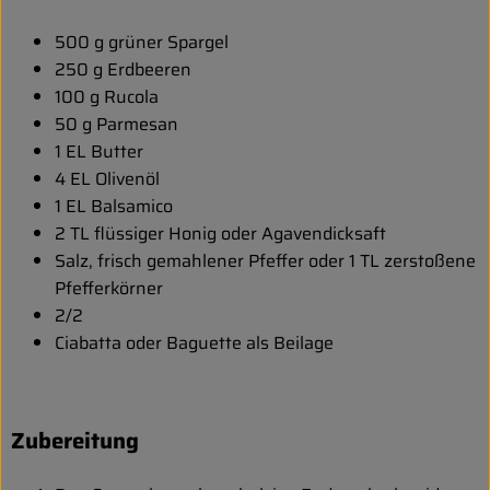
Entspannt durch die FERIEN
500 g grüner Spargel
250 g Erdbeeren
Obst & Gemüse
100 g Rucola
Kühltheke
50 g Parmesan
1 EL Butter
Backwaren
4 EL Olivenöl
1 EL Balsamico
Vorratskammer
2 TL flüssiger Honig oder Agavendicksaft
Salz, frisch gemahlener Pfeffer oder 1 TL zerstoßene
Getränke
Pfefferkörner
Kosmetik
2/2
Ciabatta oder Baguette als Beilage
Haus & Garten
Zubereitung
Biohof erleben