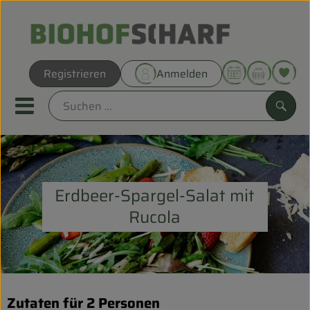
Warenk
Registrieren
Anmelden
Link
Mobiles Menu öffnen oder sc
Such
Direkt vom Hof
Erdbeer-Spargel-Salat mit
Biokörbe
Rucola
THEMENWELTEN
UNSERE BIOKÖRBE
ANGEBOT
Zutaten für 2 Personen