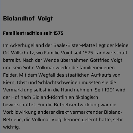
Entspannt durch die FERIEN
Biolandhof Voigt
Obst & Gemüse
Kühltheke
Familientradition seit 1575
Im Ackerhügelland der Saale-Elster-Platte liegt der kleine
Backwaren
Ort Willschütz, wo Familie Voigt seit 1575 Landwirtschaft
Vorratskammer
betreibt. Nach der Wende übernahmen Gottfried Voigt
und sein Sohn Volkmar wieder die familieneigenen
Getränke
Felder. Mit dem Wegfall des staatlichen Aufkaufs von
Eiern, Obst und Schlachtschweinen mussten sie die
Kosmetik
Vermarktung selbst in die Hand nehmen. Seit 1991 wird
der Hof nach Bioland-Richtlinien ökologisch
Haus & Garten
bewirtschaftet. Für die Betriebsentwicklung war die
Vorbildwirkung anderer direkt vermarktender Bioland-
Betriebe, die Volkmar Voigt kennen gelernt hatte, sehr
Biohof erleben
wichtig.