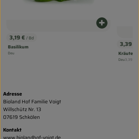
Produkt zum Wa
dukt zum Warenkorb hinzufügen
3,19 €
/ Bd
, Preis:
3,39 €
Basilikum
, Preis:
Kräuterm
Deu
, Herkunft:
, Referen
Deu
3,39 €
/
, Herkunft:
Adresse
Bioland Hof Familie Voigt
Willschütz Nr. 13
07619 Schkölen
Kontakt
www.biolandhof-voigt.de