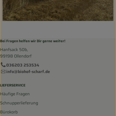
}
Bei Fragen helfen wir Dir gerne weiter!
Hanfsack 50b,
99198 Ollendorf
036203 253534
info@biohof-scharf.de
LIEFERSERVICE
Häufige Fragen
Schnupperlieferung
Bürokorb