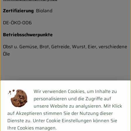
Zertifizierung
Bioland
DE-ÖKO-006
Betriebsschwerpunkte
Obst u. Gemüse, Brot, Getreide, Wurst, Eier, verschiedene
Öle
Wir verwenden Cookies, um Inhalte zu
zurück zur Übersicht
personalisieren und die Zugriffe auf
unsere Website zu analysieren. Mit Klick
Heute werden auf 4 Hektar Kartoffeln und auf 0,6
auf Akzeptieren stimmen Sie der Nutzung dieser
Hektar Gemüse für den Hofverkauf und den eigenen
Dienste zu. Unter Cookie Einstellungen können Sie
Marktstand in Jena angebaut. Die Streuobstgärten liefern
Ihre Cookies managen.
Äpfel, Birnen, Kirschen und Apfelsaft. In der hofeigenen