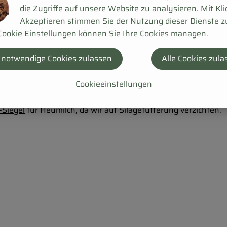
lachtet und weiterverarbeitet. Dies ermöglicht uns, den Tie
die Zugriffe auf unsere Website zu analysieren. Mit Kli
Akzeptieren stimmen Sie der Nutzung dieser Dienste z
of gehört seit 1998 eine Hofkäserei, in welcher wir die Milc
Cookie Einstellungen können Sie Ihre Cookies managen.
rauf, die Milchqualität durch den Verzicht von Pumpen und l
von Rohmilchprodukten (falls nicht vom Veterinäramt anderwei
 notwendige Cookies zulassen
Alle Cookies zula
u erhalten. Auch auf mechanische Strukturveränderung der M
Cookieeinstellungen
assenheit und Vitalität unserer Milch zeichnet sie als ein g
-Siegel
für Heumilch, da wir auf Silagefütterung verzichten.