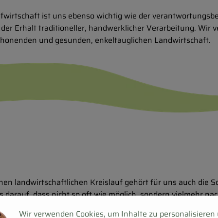
ufwirtschaft ist uns ebenso wichtig wie der verantwortung
er Erhalt traditioneller, handwerklicher Verarbeitung. Wir v
honenden und gesunden, enkeltauglichen Landwirtschaft.
hen landwirtschaftlichen Kreislauf gehört für uns auch die 
s darauf, dass nicht so oft wie möglich, sondern vielmehr 
rer Nutztiere wird von einem Demeter-zertifizierten, nach al
Wir verwenden Cookies, um Inhalte zu personalisieren