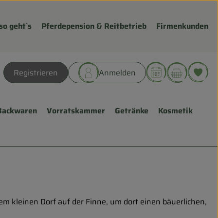
so geht`s
Pferdepension & Reitbetrieb
Firmenkunden
Warenk
L
Registrieren
Anmelden
hen
Backwaren
Vorratskammer
Getränke
Kosmetik
em kleinen Dorf auf der Finne, um dort einen bäuerlichen,