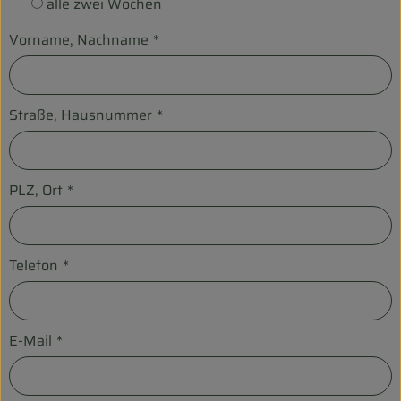
alle zwei Wochen
Entspannt durch die FERIEN
Vorname, Nachname
*
Obst & Gemüse
Kühltheke
Straße, Hausnummer
*
Backwaren
Vorratskammer
PLZ, Ort
*
Getränke
Kosmetik
Telefon
*
Haus & Garten
E-Mail
*
Biohof erleben