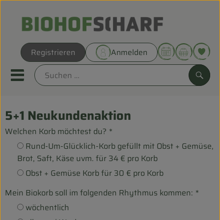
Warenk
Registrieren
Anmelden
Link
Mobiles Menu öffnen oder sc
Such
5+1 Neukundenaktion
Direkt vom Hof
Welchen Korb möchtest du?
*
Biokörbe
Rund-Um-Glücklich-Korb gefüllt mit Obst + Gemüse,
Brot, Saft, Käse uvm. für 34 € pro Korb
THEMENWELTEN
Obst + Gemüse Korb für 30 € pro Korb
UNSERE BIOKÖRBE
Mein Biokorb soll im folgenden Rhythmus kommen:
*
wöchentlich
ANGEBOT