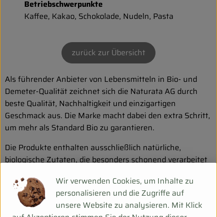
Biokorb so geht`s
Betriebschwerpunkte
Kaffee, Kakao, Schokolade, Nudeln, Pasta
Pferdepension & Reitbetrieb
Firmenkunden
zurück zur Übersicht
Als führender Anbieter von Lebensmitteln in Bio- und
Demeter-Qualität zeichnet sich die Naturata AG durch
beste Qualität, Nachhaltigkeit und einzigartigen
Geschmack aus. Die Marke macht dabei den extra Schritt,
um mehr als Standard Bio zu garantieren.
Die Produkte enthalten ausschließlich natürliche,
biologische Zutaten, die besonders schonend verarbeitet
werden. Faire Partnerschaften, nachhaltiges
Wir verwenden Cookies, um Inhalte zu
Wirtschaften und die Förderung sozialer und
personalisieren und die Zugriffe auf
umweltorientierter Themen sind wesentlicher Bestandteil
unsere Website zu analysieren. Mit Klick
der Unternehmensphilosophie.