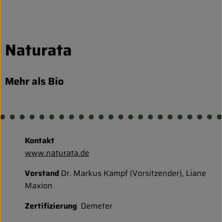
Entspannt durch die FERIEN
Obst & Gemüse
Naturata
Kühltheke
Backwaren
Mehr als Bio
Vorratskammer
Getränke
Kontakt
Kosmetik
www.naturata.de
Haus & Garten
Vorstand
Dr. Markus Kampf (Vorsitzender), Liane
Maxion
Biohof erleben
Zertifizierung
Demeter