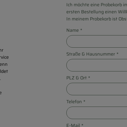
Ich möchte eine Probekorb im
ersten Bestellung einen Wil
In meinem Probekorb ist Obs
Name
*
hr
Straße & Hausnummer
*
vice
wenn
ldet
PLZ & Ort
*
.
e
Telefon
*
E-Mail
*