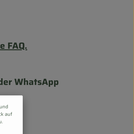
re FAQ.
 oder WhatsApp
 und
ck auf
u.