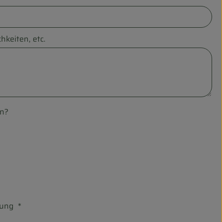
hkeiten, etc.
en?
ärung
*