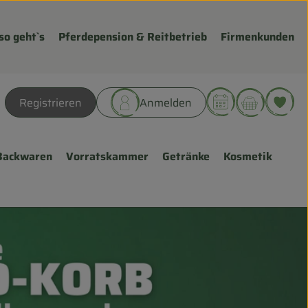
so geht`s
Pferdepension & Reitbetrieb
Firmenkunden
Warenk
L
Registrieren
Anmelden
hen
Backwaren
Vorratskammer
Getränke
Kosmetik