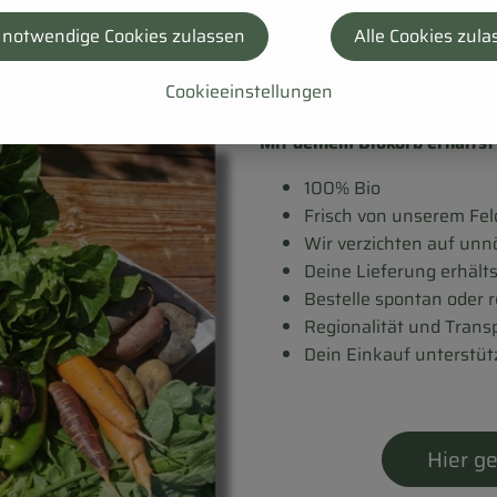
rodukten: Gemüse und Eier direkt von unserem Hof, dazu noc
 notwendige Cookies zulassen
Alle Cookies zula
rekt zu dir nach Hause im Großraum Erfurt - Weimar - Apolda
Cookieeinstellungen
Mit deinem Biokorb erhältst 
100% Bio
Frisch von unserem Fel
Wir verzichten auf un
Deine Lieferung erhält
Bestelle spontan oder 
Regionalität und Tran
Dein Einkauf unterstüt
Hier ge