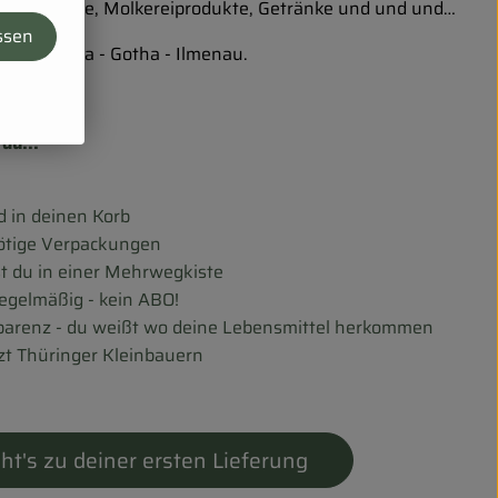
h Wurst, Käse, Molkereiprodukte, Getränke und und und…
ssen
 - Sömmerda - Gotha - Ilmenau.
du...
d in deinen Korb
nötige Verpackungen
st du in einer Mehrwegkiste
regelmäßig - kein ABO!
sparenz - du weißt wo deine Lebensmittel herkommen
zt Thüringer Kleinbauern
ht's zu deiner ersten Lieferung