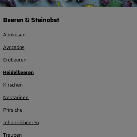
Entspannt durch die FERIEN
Beeren & Steinobst
Obst & Gemüse
Kühltheke
Aprikosen
Avocados
Backwaren
Erdbeeren
Vorratskammer
Heidelbeeren
Getränke
Kirschen
Kosmetik
Nektarinen
Haus & Garten
Pfirsiche
Johannisbeeren
Biohof erleben
Trauben