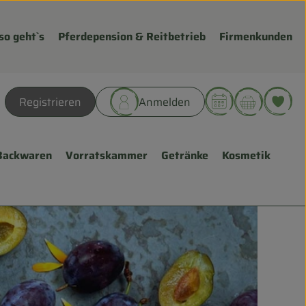
so geht`s
Pferdepension & Reitbetrieb
Firmenkunden
Warenk
L
Registrieren
Anmelden
hen
Backwaren
Vorratskammer
Getränke
Kosmetik