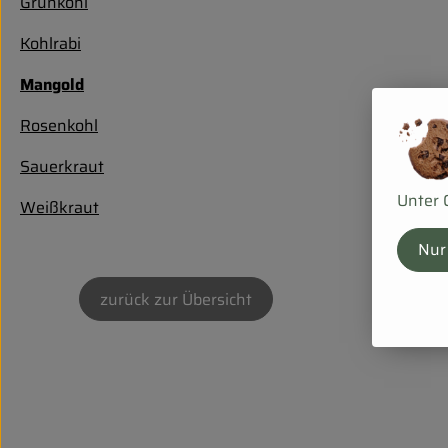
Grünkohl
Kohlrabi
Mangold
Rosenkohl
Sauerkraut
Unter 
Weißkraut
Nur
zurück zur Übersicht