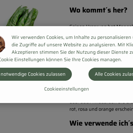
Wo kommt´s her?
Seinen Ursprung hat Mangold
4000 Jahren soll er schon a
Wir verwenden Cookies, um Inhalte zu personalisieren
bodenkundlichen Gründen bis
die Zugriffe auf unsere Website zu analysieren. Mit Kli
gemunkelt, dass er im 17. J
Akzeptieren stimmen Sie der Nutzung dieser Dienste z
schlechthin gewesen sein sol
Cookie Einstellungen können Sie Ihre Cookies managen.
Niederlanden und Frankreic
 notwendige Cookies zulassen
Alle Cookies zula
Wie sieht´s aus?
Cookieeinstellungen
Der Teil des Mangold den wir 
oder auch Rhabarber. Die Blä
rot, rosa und orange erschei
Wie verwende ich´