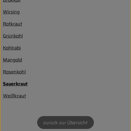
Entspannt durch die FERIEN
Wirsing
Obst & Gemüse
Rotkraut
Kühltheke
Grünkohl
Backwaren
Kohlrabi
Vorratskammer
Mangold
Getränke
Rosenkohl
Kosmetik
Sauerkraut
Weißkraut
Haus & Garten
Biohof erleben
zurück zur Übersicht