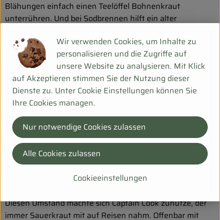
Blähungen einfach einen Teelöffel Bohnenkraut
unterrühren. Und bei Sodbrennen hilft ein alter
Hausfrauentrick: Sauerkraut mit reichlich Kartoffeln
Wir verwenden Cookies, um Inhalte zu
essen, damit die Säure des Sauerkrauts gebunden wird.
personalisieren und die Zugriffe auf
Was ist drin?
unsere Website zu analysieren. Mit Klick
auf Akzeptieren stimmen Sie der Nutzung dieser
Sauerkraut – eine Vitaminbombe
Dienste zu. Unter Cookie Einstellungen können Sie
Ihre Cookies managen.
Schon die Griechen und die Römer wussten das
wohlschmeckende Kraut und seine heilende Wirkung zu
Nur notwendige Cookies zulassen
schätzen. Sauerkraut galt früher als das gesündeste
Gemüse, und man lebte nach dem Sprichwort: Der beste
Alle Cookies zulassen
Krautesser wird am ältesten. Heute wissen wir, dass 400
Gramm Sauerkraut ebenso viel Vitamin C besitzen wie
Cookieeinstellungen
eine Kiwi.
Diesen Umstand machte sich Captain Cook zunutze, der
immer Sauerkraut mit auf Reisen nahm. Offenbar mit