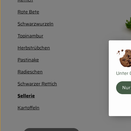
Rote Bete
Schwarzwurzeln
Topinambur
Herbstrübchen
Pastinake
Radieschen
Unter 
Schwarzer Rettich
Nur
Sellerie
Kartoffeln