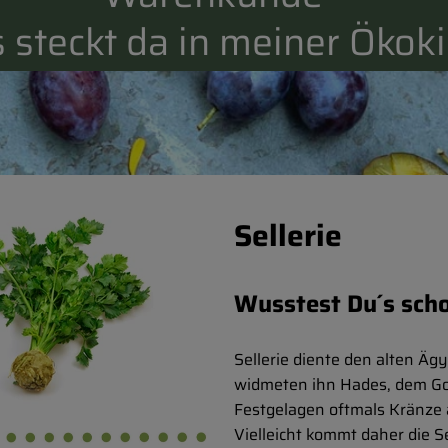
 steckt da in meiner Ökoki
Sellerie
Wusstest Du´s sch
Sellerie diente den alten Ä
widmeten ihn Hades, dem Got
Festgelagen oftmals Kränze a
Vielleicht kommt daher die S