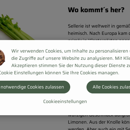
Wo kommt´s her?
Sellerie ist weltweit in gem
heimisch. Nach Europa kam de
primär in Klostergärten ange
Wir verwenden Cookies, um Inhalte zu personalisieren
Wie sieht´s aus?
die Zugriffe auf unsere Website zu analysieren. Mit Kli
Akzeptieren stimmen Sie der Nutzung dieser Dienste z
Der Sellerie gehört botanisc
Cookie Einstellungen können Sie Ihre Cookies managen.
Arten. Je nach Art ist der Sel
 notwendige Cookies zulassen
Alle Cookies zula
Wie verwende ich´
Cookieeinstellungen
Sellerie ist in der Küche viels
würzigen Geschmack aufgrun
Limonen. Aus der Knolle kön
werden. Aber auch ein mit Se