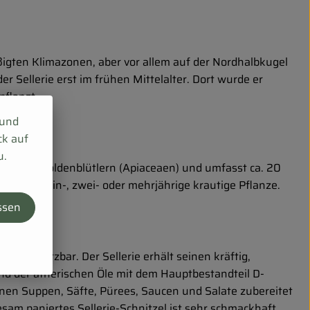
äßigten Klimazonen, aber vor allem auf der Nordhalbkugel
r Sellerie erst im frühen Mittelalter. Dort wurde er
pflanzt.
 und
ck auf
u.
h zu den Doldenblütlern (Apiaceaen) und umfasst ca. 20
lerie eine ein-, zwei- oder mehrjährige krautige Pflanze.
ssen
s?
eitig einsetzbar. Der Sellerie erhält seinen kräftig,
d der ätherischen Öle mit dem Hauptbestandteil D-
nen Suppen, Säfte, Pürees, Saucen und Salate zubereitet
sam paniertes Sellerie-Schnitzel ist sehr schmackhaft.