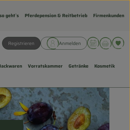
so geht`s
Pferdepension & Reitbetrieb
Firmenkunden
Warenk
L
Registrieren
Anmelden
hen
Backwaren
Vorratskammer
Getränke
Kosmetik