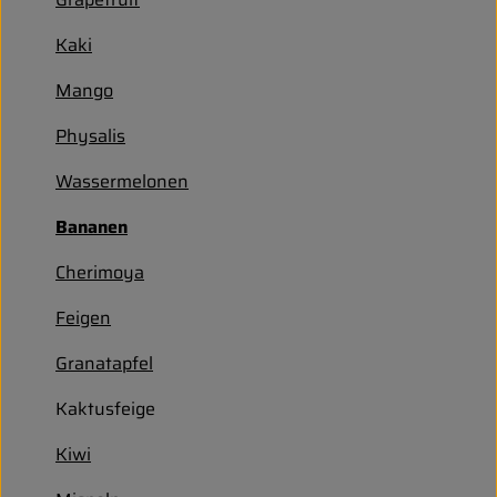
Entspannt durch die FERIEN
Kaki
Obst & Gemüse
Mango
Kühltheke
Physalis
Backwaren
Wassermelonen
Vorratskammer
Bananen
Getränke
Cherimoya
Kosmetik
Feigen
Granatapfel
Haus & Garten
Kaktusfeige
Biohof erleben
Kiwi