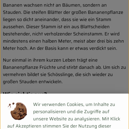
Bananen wachsen nicht an Bäumen, sondern an
Stauden. Die steifen Blätter der großen Bananenpflanze
liegen so dicht aneinander, dass sie wie ein Stamm
aussehen. Dieser Stamm ist ein aus Blattscheiden
bestehender, nicht verholzender Scheinstamm. Er wird
mindestens einen halben Meter, meist aber drei bis zehn
Meter hoch. An der Basis kann er etwas verdickt sein.
Nur einmal in ihrem kurzen Leben trägt eine
Bananenpflanze Früchte und stirbt danach ab. Um sich zu
vermehren bildet sie Schösslinge, die sich wieder zu
großen Stauden entwickeln.
Wie sieht´s aus?
Wir verwenden Cookies, um Inhalte zu
Das Fruchtfleisch vieler Sorten ist essbar, es gibt aber
personalisieren und die Zugriffe auf
eine Reihe von eigens für den Verzehr gezüchtete
unsere Website zu analysieren. Mit Klick
Sorten. Die Zuchtbananen bringen es heute zusammen
auf Akzeptieren stimmen Sie der Nutzung dieser