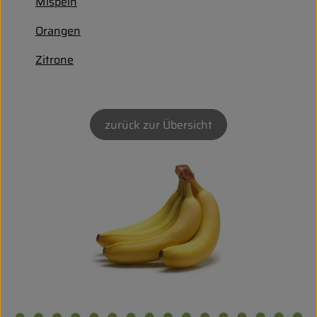
Biokorb so geht`s
Mispeln
Orangen
Pferdepension & Reitbetrieb
Zitrone
Firmenkunden
zurück zur Übersicht