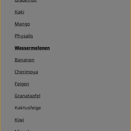
Entspannt durch die FERIEN
Kaki
Obst & Gemüse
Mango
Kühltheke
Physalis
Backwaren
Wassermelonen
Vorratskammer
Bananen
Getränke
Cherimoya
Kosmetik
Feigen
Granatapfel
Haus & Garten
Kaktusfeige
Biohof erleben
Kiwi