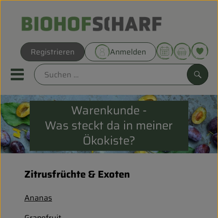
Warenk
Registrieren
Anmelden
Link
Mobiles Menu öffnen oder sc
Such
Warenkunde -
Direkt vom Hof
Was steckt da in meiner
Biokörbe
Ökokiste?
THEMENWELTEN
Zitrusfrüchte & Exoten
UNSERE BIOKÖRBE
Ananas
ANGEBOT
Grapefruit