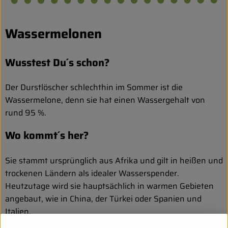
Wassermelonen
Wusstest Du´s schon?
Der Durstlöscher schlechthin im Sommer ist die
Wassermelone, denn sie hat einen Wassergehalt von
rund 95 %.
Wo kommt´s her?
Sie stammt ursprünglich aus Afrika und gilt in heißen und
trockenen Ländern als idealer Wasserspender.
Heutzutage wird sie hauptsächlich in warmen Gebieten
angebaut, wie in China, der Türkei oder Spanien und
Italien.