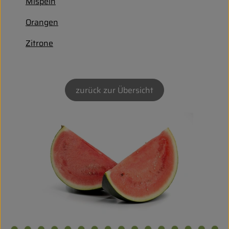
Biokorb so geht`s
Mispeln
Orangen
Pferdepension & Reitbetrieb
Zitrone
Firmenkunden
zurück zur Übersicht