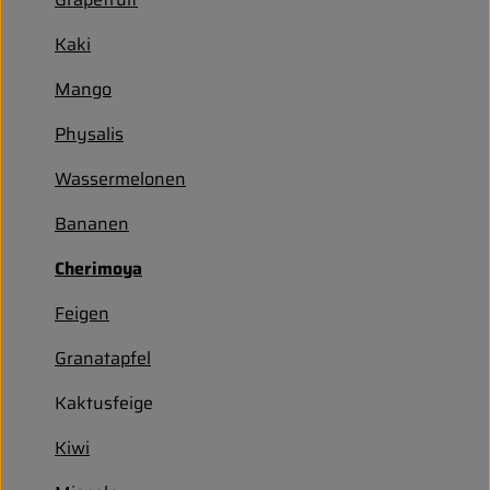
Entspannt durch die FERIEN
Kaki
Obst & Gemüse
Mango
Kühltheke
Physalis
Backwaren
Wassermelonen
Vorratskammer
Bananen
Getränke
Cherimoya
Kosmetik
Feigen
Granatapfel
Haus & Garten
Kaktusfeige
Biohof erleben
Kiwi