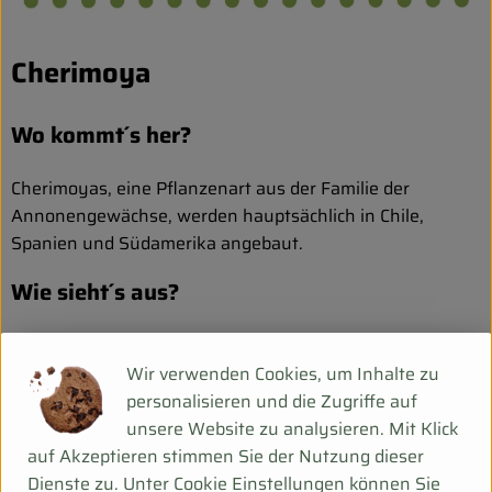
Cherimoya
Wo kommt´s her?
Cherimoyas, eine Pflanzenart aus der Familie der
Annonengewächse, werden hauptsächlich in Chile,
Spanien und Südamerika angebaut.
Wie sieht´s aus?
Die Früchte sind taubenei- bis kokosnussgroß und ähneln
Wir verwenden Cookies, um Inhalte zu
grünlichen Riesenerdbeeren oder Artischocken mit
personalisieren und die Zugriffe auf
schuppiger Oberfläche. Ihr Fruchtfleisch ist weich, cremig,
unsere Website zu analysieren. Mit Klick
süß und äußerst wohlschmeckend. Ihr Geschmack
auf Akzeptieren stimmen Sie der Nutzung dieser
erinnert an Erdbeeren mit Sahne. Eine reife Frucht
Dienste zu. Unter Cookie Einstellungen können Sie
erkennt man an ihrer braunen Schale und daran, dass sie