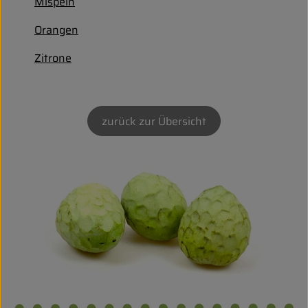
Biokorb so geht`s
Mispeln
Orangen
Pferdepension & Reitbetrieb
Zitrone
Firmenkunden
zurück zur Übersicht